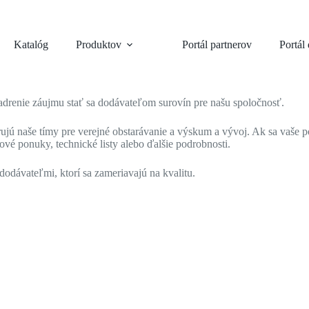
Katalóg
Produktov
Portál partnerov
Portál
adrenie záujmu stať sa dodávateľom surovín pre našu spoločnosť.
verujú naše tímy pre verejné obstarávanie a výskum a vývoj. Ak sa vaše
é ponuky, technické listy alebo ďalšie podrobnosti.
odávateľmi, ktorí sa zameriavajú na kvalitu.