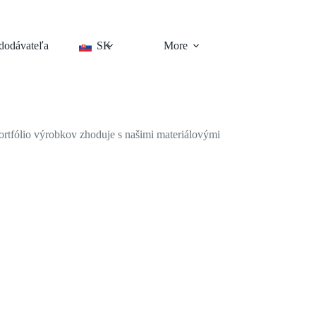
 dodávateľa
SK
More
 portfólio výrobkov zhoduje s našimi materiálovými